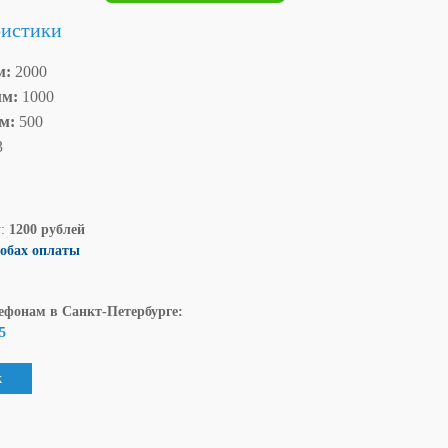
ристики
м:
2000
мм:
1000
мм:
500
3
у:
1200 рублей
собах оплаты
ефонам в Санкт-Петербурге:
5
к