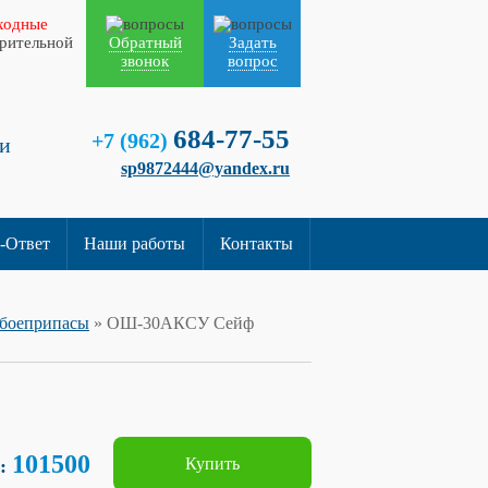
ходные
арительной
Обратный
Задать
звонок
вопрос
684-77-55
+7 (962)
и
sp9872444@yandex.ru
-Ответ
Наши работы
Контакты
боеприпасы
» ОШ-30АКСУ Сейф
101500
Купить
б: