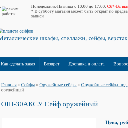
,
Понедельник-Пятница с 10.00 до 17.00,
Сб*-Вс вы
* В субботу магазин может быть открыт по предв
записи
Металлические шкафы, стеллажи, сейфы, верстак
Как сделать заказ
Возврат
Доставка и оплата
Вопрос
Главная
»
Сейфы
»
Оружейные сейфы
»
Оружейные сейфы под 
оружейный
ОШ-30АКСУ Сейф оружейный
Цена, ру