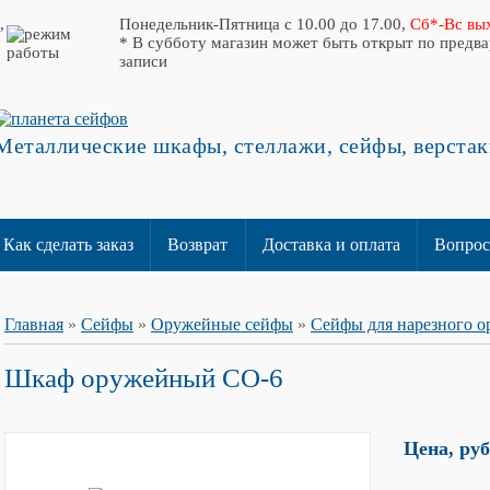
,
Понедельник-Пятница с 10.00 до 17.00,
Сб*-Вс вы
* В субботу магазин может быть открыт по предв
записи
Металлические шкафы, стеллажи, сейфы, верстак
Как сделать заказ
Возврат
Доставка и оплата
Вопрос
Главная
»
Сейфы
»
Оружейные сейфы
»
Сейфы для нарезного о
Шкаф оружейный СО-6
Цена, ру