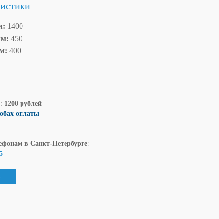
ристики
м:
1400
мм:
450
мм:
400
у:
1200 рублей
собах оплаты
ефонам в Санкт-Петербурге:
5
к