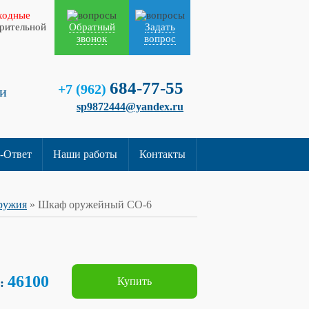
ходные
арительной
Обратный
Задать
звонок
вопрос
684-77-55
+7 (962)
и
sp9872444@yandex.ru
-Ответ
Наши работы
Контакты
ружия
» Шкаф оружейный СО-6
46100
Купить
б: