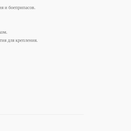
я и боеприпасов.
ком.
тия для крепления.