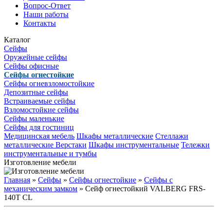
Вопрос-Ответ
Наши работы
Контакты
Каталог
Сейфы
Оружейные сейфы
Сейфы офисные
Сейфы огнестойкие
Сейфы огневзломостойкие
Депозитные сейфы
Встраиваемые сейфы
Взломостойкие сейфы
Сейфы маленькие
Сейфы для гостиниц
Медицинская мебель
Шкафы металлические
Стеллажи
металлические
Верстаки
Шкафы инструментальные
Тележки
инструментальные и тумбы
Изготовление мебели
Главная
»
Сейфы
»
Сейфы огнестойкие
»
Сейфы с
механическим замком
» Сейф огнестойкий VALBERG FRS-
140T CL