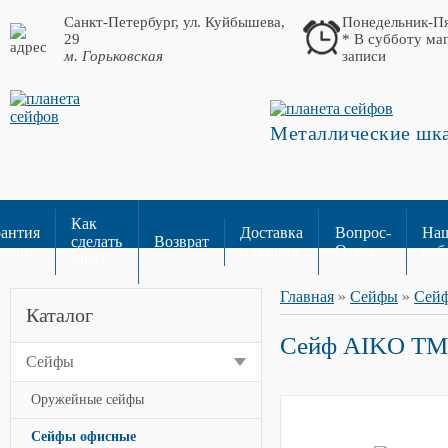
Санкт-Петербург, ул. Куйбышева,
Понедельник-Пя
29
* В субботу ма
м. Горьковская
записи
Металлические шка
Как
рантия
Доставка
Вопрос-
На
сделать
Возврат
ервис
и оплата
Ответ
раб
заказ
Главная
»
Сейфы
»
Сей
Каталог
Сейф AIKO TM
Сейфы
Оружейные сейфы
Сейфы офисные