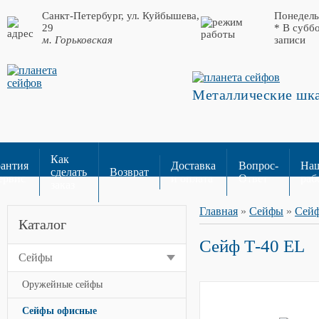
Санкт-Петербург, ул. Куйбышева,
Понедель
29
* В субб
м. Горьковская
записи
Металлические шка
Как
рантия
Доставка
Вопрос-
На
сделать
Возврат
ервис
и оплата
Ответ
раб
заказ
Главная
»
Сейфы
»
Сей
Каталог
Сейф Т-40 EL
Сейфы
Оружейные сейфы
Сейфы офисные