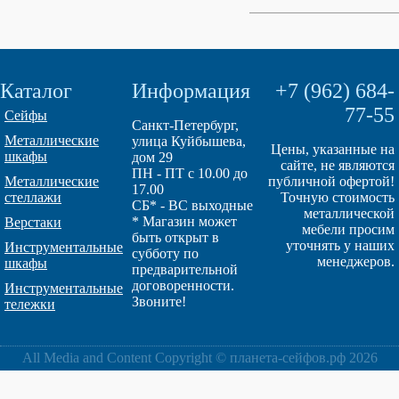
Каталог
Информация
+7 (962) 684-
77-55
Сейфы
Санкт-Петербург,
Металлические
улица Куйбышева,
Цены, указанные на
шкафы
дом 29
сайте, не являются
ПН - ПТ с 10.00 до
Металлические
публичной офертой!
17.00
стеллажи
Точную стоимость
СБ* - ВС выходные
металлической
* Магазин может
Верстаки
мебели просим
быть открыт в
уточнять у наших
Инструментальные
субботу по
менеджеров.
шкафы
предварительной
договоренности.
Инструментальные
Звоните!
тележки
All Media and Content Copyright © планета-сейфов.рф 2026