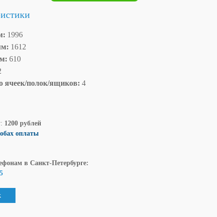
ристики
м:
1996
мм:
1612
мм:
610
2
о ячеек/полок/ящиков:
4
у:
1200 рублей
собах оплаты
ефонам в Санкт-Петербурге:
5
к