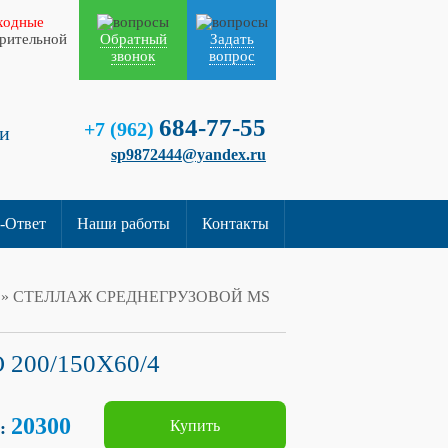
ходные
арительной
Обратный
Задать
звонок
вопрос
684-77-55
+7 (962)
и
sp9872444@yandex.ru
-Ответ
Наши работы
Контакты
» СТЕЛЛАЖ СРЕДНЕГРУЗОВОЙ MS
200/150X60/4
20300
Купить
б: